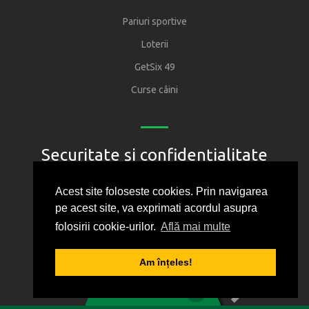
Pariuri sportive
Loterii
GetSix 49
Curse câini
Securitate și confidențialitate
Regulament
Acest site foloseste cookies. Prin navigarea
pe acest site, va exprimati acordul asupra
Joacă responsabil
folosirii cookie-urilor.
Află mai multe
Oficiul National pentru Jocuri de Noroc
Protectia consumatorului
Am înțeles!
1
2
3
4
5
Politica de confidentialitate
0
BILET VIRTUAL
Cum folosim cookie-urile