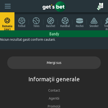
Fotbal
Tenis
Baschet
Handbal
Hochei
Snooker
Ten
Romania
m
Liga 1
Bandy
Niciun rezultat gasit conform cautarii.
Mergi sus
Informații generale
Contact
Agentii
Promoții