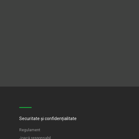
Securitate și confidențialitate
Regulament
Joacă responsabil