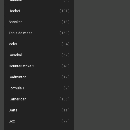
Handbal
9
Hochei
101
Snooker
18
Tenis de masa
159
Volei
34
Baseball
67
Counter-strike 2
48
Badminton
17
Formula 1
2
F.american
156
Darts
11
Box
77