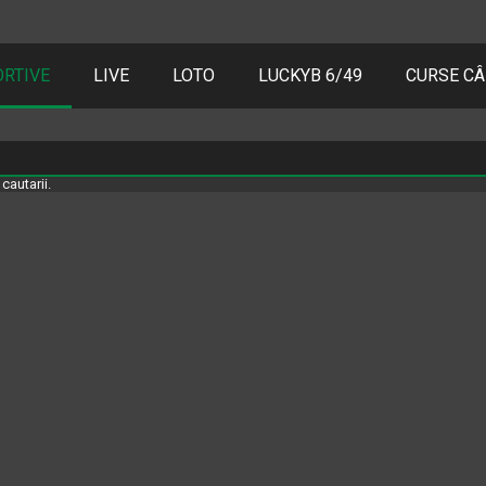
ORTIVE
LIVE
LOTO
LUCKYB 6/49
CURSE CÂ
cautarii.