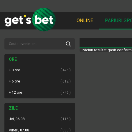
ONLINE
PARIURI SP
Niciun rezultat gasit conform 
ORE
+ 3 ore
475
+ 6 ore
612
+ 12 ore
746
ZILE
Joi, 06.08
116
Vineri, 07.08
883