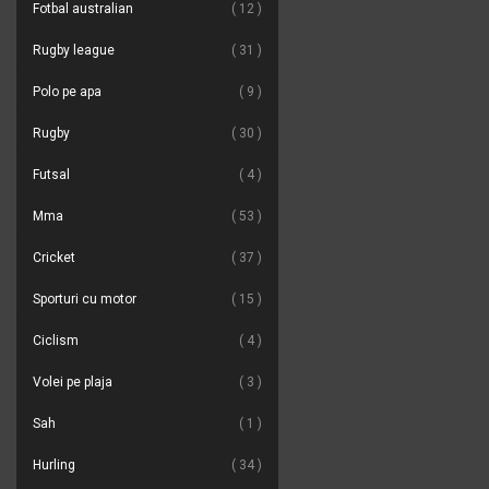
Fotbal australian
12
Rugby league
31
Polo pe apa
9
Rugby
30
Futsal
4
Mma
53
Cricket
37
Sporturi cu motor
15
Ciclism
4
Volei pe plaja
3
Sah
1
Hurling
34