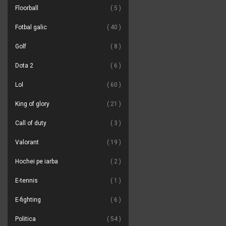
Floorball
5
Fotbal galic
40
Golf
8
Dota 2
6
Lol
60
King of glory
21
Call of duty
3
Valorant
19
Hochei pe iarba
2
E-tennis
1
E-fighting
6
Politica
54