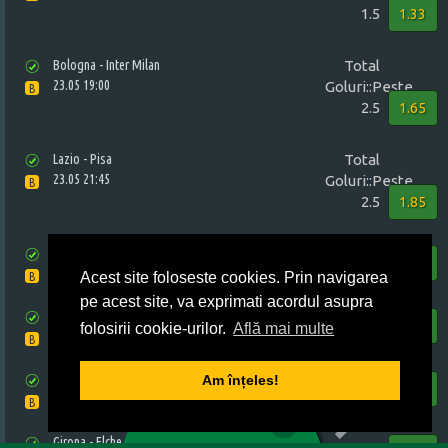
1.5
1.33
Bologna - Inter Milan
Total
23.05 19:00
Goluri::Peste
B
2.5
1.65
Lazio - Pisa
Total
23.05 21:45
Goluri::Peste
B
2.5
1.85
Espanyol - Real Sociedad
Final::1X
1.36
23.05 22:00
Acest site foloseste cookies. Prin navigarea
B
pe acest site, va exprimati acordul asupra
Real Madrid - Ath. Bilbao
Final::1
1.5
folosirii cookie-urilor.
Află mai multe
23.05 22:00
B
Valencia - Barcelona
Am înțeles!
Final::1X
1.82
1
2
3
4
5
23.05 22:00
B
0
BILET VIRTUAL
Girona - Elche