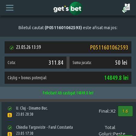
Biletul cautat
(P0511601062593)
este afisat mai jos:
P0511601062593
23.05.26 13:39
311.84
50 lei
Cota:
Suma jucata:
14849.8 lei
Câștig + bonus potenţial:
Felicitari! Ati castigat 14849.8 lei!
U. Cluj - Dinamo Buc.
Final::X2
1.6
23.05 20:30
B
Chindia Targoviste - Farul Constanta
Total
23.05 17:30
Goluri::Peste
B