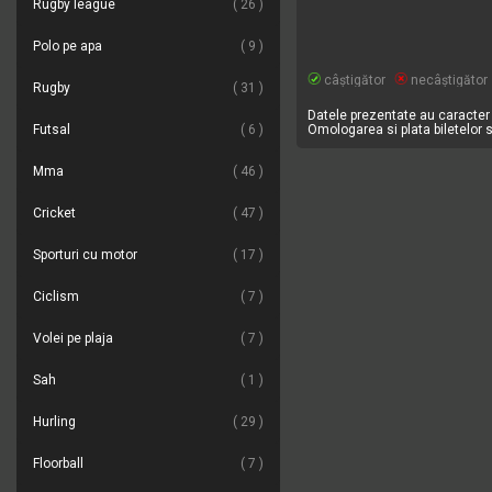
Rugby league
26
Polo pe apa
9
câștigător
necâștigător
Rugby
31
Datele prezentate au caracter 
Futsal
6
Omologarea si plata biletelor 
Mma
46
Cricket
47
Sporturi cu motor
17
Ciclism
7
Volei pe plaja
7
Sah
1
Hurling
29
Floorball
7