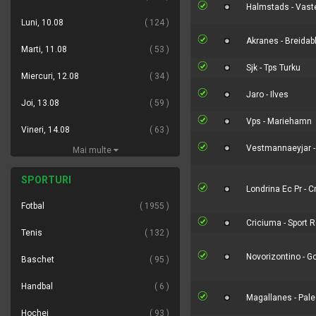
Halmstads - Vast
Luni, 10.08
124
Akranes - Breidabl
Marti, 11.08
53
Sjk - Tps Turku
Miercuri, 12.08
34
Jaro - Ilves
Joi, 13.08
59
Vps - Mariehamn
Vineri, 14.08
63
Vestmannaeyjar -
Mai multe
SPORTURI
Londrina Ec Pr - C
Fotbal
1955
Criciuma - Sport R
Tenis
132
Novorizontino - G
Baschet
95
Handbal
6
Magallanes - Pale
Hochei
93