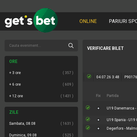
ONLINE
PARIURI SP
VERIFICARE BILET
ORE
+ 3 ore
357
04.07.26 3:48
P9017
+ 6 ore
609
Fix
Partida
+ 12 ore
1431
U19 Danemarca - U
ZILE
U19 Spania - U19
Sambata, 08.08
1631
Degerfors - Malm
Duminica, 09.08
525