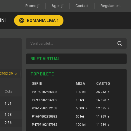
Promoții
Agenții
Contact
Regulament
INI
ROMANIA LIGA 1
BILET VIRTUAL
2952.29 lei
TOP BILETE
SERIE
MIZA
CASTIG
Cota
P8192102856395
100 lei
35,243 lei
P6999902826802
16 lei
16,823 lei
1.51
P9617502872158
5,000 lei
12,095 lei
1.63
P1694802938892
50 lei
11,989 lei
2.36
P4797102457982
100 lei
11,739 lei