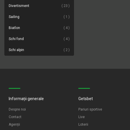
Divertisment
23
Sailing
1
Biatlon
4
Schi fond
4
Schi alpin
2
Informații generale
Getsbet
Despre noi
Pariuri sportive
Contact
Live
Agenții
Loterii