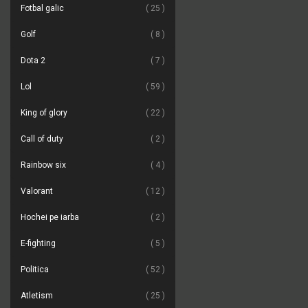
Fotbal galic
25
Golf
8
Dota 2
7
Lol
59
King of glory
22
Call of duty
2
Rainbow six
4
Valorant
12
Hochei pe iarba
2
E-fighting
5
Politica
52
Atletism
25