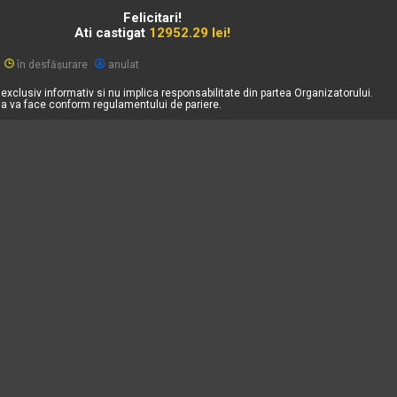
Felicitari!
Ati castigat
12952.29 lei!
în desfășurare
anulat
exclusiv informativ si nu implica responsabilitate din partea Organizatorului.
sa va face conform regulamentului de pariere.