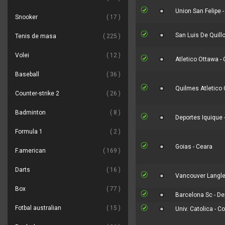
Union San Felipe -
Snooker
17
San Luis De Quillo
Tenis de masa
225
Volei
12
Atletico Ottawa - 
Baseball
36
Quilmes Atletico C
Counter-strike 2
26
Badminton
8
Deportes Iquique
Formula 1
2
Goias - Ceara
F.american
169
Darts
16
Vancouver Langley
Box
77
Barcelona Sc - D
Fotbal australian
15
Univ. Catolica - C