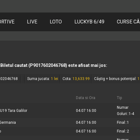
ORTIVE
LIVE
LOTO
LUCKYB 6/49
CURSE CÂ
Biletul cautat
(P9017602046768)
este afisat mai jos:
602046768
Suma jucata:
1 lei
Cota:
13,633.99
Câștig + bonus potenţial:
1
Data si Ora
Tip
Numar
19 Tara Galilor
04.07 16:00
Goluri::1-4
 Germania
04.07 16:00
Final::1
o
04.07 16:00
Final::2